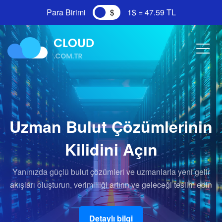
S
Para Birimi
1$ = 47.59 TL
Uzman Bulut Çözümlerinin
Kilidini Açın
Yanınızda güçlü bulut çözümleri ve uzmanlarla yeni gelir
akışları oluşturun, verimliliği artırın ve geleceği teslim edin
Detaylı bilgi