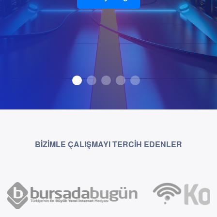
BİZİMLE ÇALIŞMAYI TERCİH EDENLER