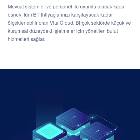
Mevcut sistemler ve personel ile uyumlu olacak kadar
esnek, tüm BT ihtiyaçlarınızı karşılayacak kadar
ölçeklenebilir olan VitalCloud, Birçok sektörde küçük ve
kurumsal düzeydeki işletmeler için yönetilen bulut
hizmetleri sağlar.